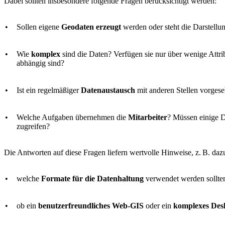
Dabei sollten insbesondere folgende Fragen berücksichtigt werden:
•
Sollen eigene
Geodaten erzeugt
werden oder steht die Darstell
•
Wie
komplex
sind die Daten? Verfügen sie nur über wenige Attri
abhängig sind?
•
Ist ein regelmäßiger
Datenaustausch
mit anderen Stellen vorges
•
Welche Aufgaben übernehmen die
Mitarbeiter
? Müssen einige D
zugreifen?
Die Antworten auf diese Fragen liefern wertvolle Hinweise, z. B. daz
•
welche
Format
e für die Datenhaltung
verwendet werden sollte
•
ob ein
benutzerfreundliches Web-GIS
oder ein
komplexes Des